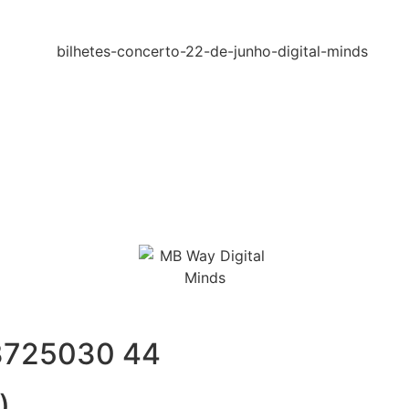
3725030 44
)